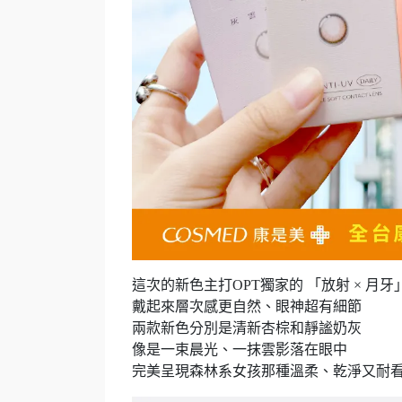
這次的新色主打OPT獨家的 「放射 × 月
戴起來層次感更自然、眼神超有細節
兩款新色分別是清新杏棕和靜謐奶灰
像是一束晨光、一抹雲影落在眼中
完美呈現森林系女孩那種溫柔、乾淨又耐