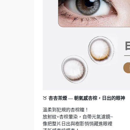
🍑
杏杏茶煙 — 朝氣感杏棕，日出的眼神
溫柔到犯規的杏棕瞳！
放射紋+杏棕暈染，自帶元氣濾鏡~
像把整片日出與樹影悄悄藏進眼裡