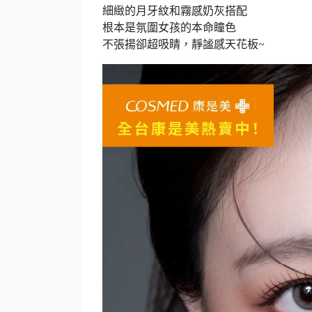
細緻的月牙紋和霧感奶灰搭配
根本是氛圍女孩的本命瞳色
不張揚卻超吸睛，靜謐感天花板~