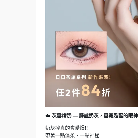
☁️
灰雲烤奶 — 靜謐奶灰，雲霧甦醒的眼神
奶灰控真的會愛爆!!
帶著一點溫柔、一點神秘