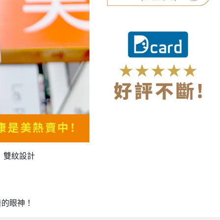
牙」雙紋設計
看的眼神！