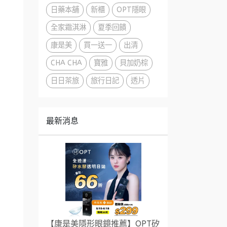
日藥本舖
新櫃
OPT隱眼
全家霜淇淋
夏季回饋
康是美
買一送一
出清
CHA CHA
寶雅
貝加奶棕
日日茶旅
旅行日記
透片
最新消息
【康是美隱形眼鏡推薦】OPT矽