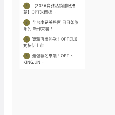
2
【2026寶雅熱銷隱眼推
薦】OPT米爾棕⋯
3
全台康是美熱賣 日日茶旅
系列 新作來襲！
4
寶雅再爆熱款！OPT貝加
奶棕新上市
5
最強聯名來襲！OPT ×
KINGJUN⋯