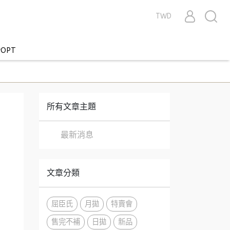
TWD
OPT
所有文章主題
最新消息
文章分類
屈臣氏
月拋
特賣會
售完不補
日拋
新品