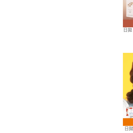
日拋【
日拋