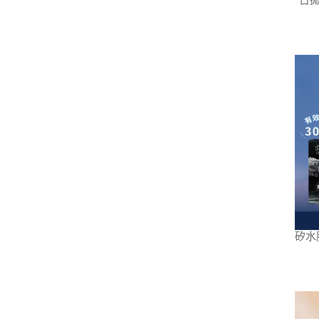
日拋
矽水