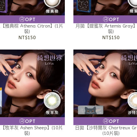
【雅典棕 Athena Citron】(1片
月拋【媞蜜灰 Artemis Gray
裝)
裝)
NT$150
NT$150
【牧羊灰 Ashen Sheep】(10片
日拋【沙特爾灰 Chartreux G
裝)
(10片裝)