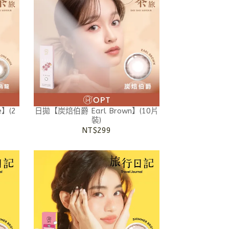
e】(2
日拋【炭焙伯爵 Earl Brown】(10片
裝)
NT$299