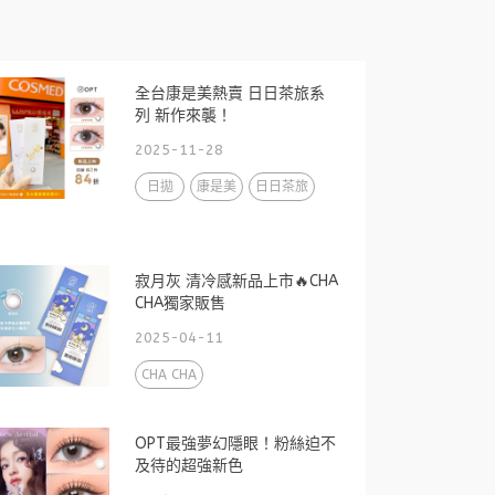
全台康是美熱賣 日日茶旅系
列 新作來襲！
2025-11-28
日拋
康是美
日日茶旅
寂月灰 清冷感新品上市🔥CHA
CHA獨家販售
2025-04-11
CHA CHA
OPT最強夢幻隱眼！粉絲迫不
及待的超強新色