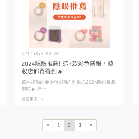
OPT | 2024-09-03
2024隱眼推薦! 這7款彩色隱眼，藥
妝店都買得到🔥
還在找你的夢中情眼嗎? 別擔心2024隱眼推薦
來啦🔥 這⋯
閱讀更多 ->
«
1
2
3
»