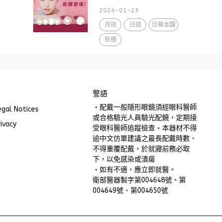
2024-01-23
月拋
日拋
日藥本舖
新櫃
警語
・配戴一般隱形眼鏡須經眼科醫師
al Notices
或合格驗光人員驗光配鏡，定期接
vacy
受眼科醫師追蹤檢查・本器材不得
逾中文仿單建議之最長配戴時數、
不得重覆配戴，於就寢前務必取
下，以免感染或潰瘍
・如有不適，應立即就醫。
衛部醫器製字第004648號、第
004649號、第004650號