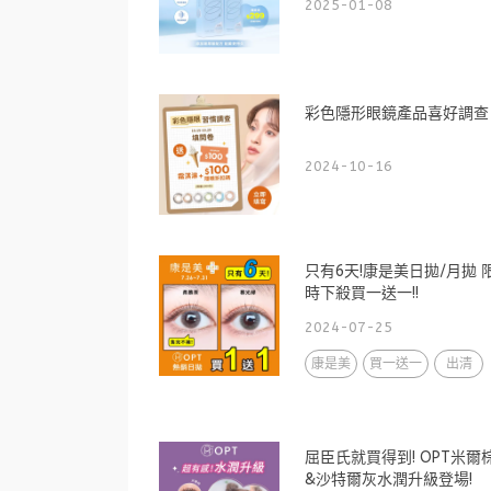
2025-01-08
彩色隱形眼鏡產品喜好調查
2024-10-16
只有6天!康是美日拋/月拋 
時下殺買一送一!!
2024-07-25
康是美
買一送一
出清
屈臣氏就買得到! OPT米爾
&沙特爾灰水潤升級登場!