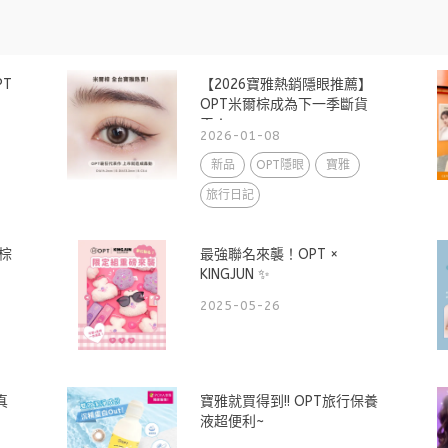
T
【2026寶雅熱銷隱眼推薦】
OPT米爾棕成為下一季斷貨
王！
2026-01-08
新品
OPT隱眼
寶雅
旅行日記
棕
最強聯名來襲！OPT ×
KINGJUN ✨
2025-05-26
真
寶雅就買得到!! OPT旅行保養
液超便利~