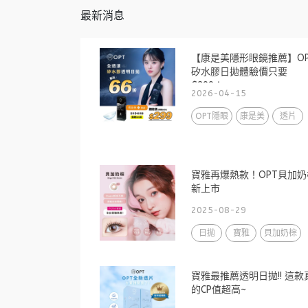
最新消息
【康是美隱形眼鏡推薦】OP
矽水膠日拋體驗價只要
$299！
2026-04-15
OPT隱眼
康是美
透片
寶雅再爆熱款！OPT貝加奶
新上市
2025-08-29
日拋
寶雅
貝加奶棕
寶雅最推薦透明日拋!! 這款
的CP值超高~