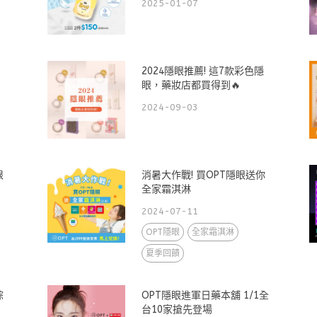
2025-01-07
2024隱眼推薦! 這7款彩色隱
眼，藥妝店都買得到🔥
2024-09-03
限
消暑大作戰! 買OPT隱眼送你
全家霜淇淋
2024-07-11
OPT隱眼
全家霜淇淋
夏季回饋
棕
OPT隱眼進軍日藥本舖 1/1全
台10家搶先登場