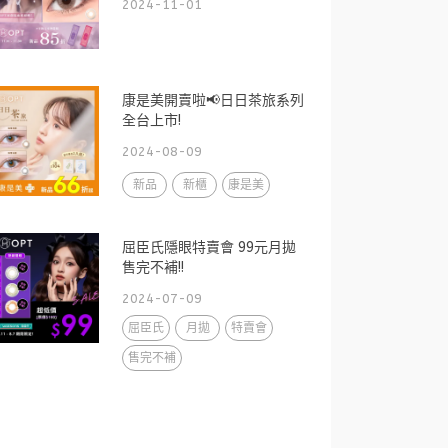
2024-11-01
康是美開賣啦📢日日茶旅系列
全台上市!
2024-08-09
新品
新櫃
康是美
屈臣氏隱眼特賣會 99元月拋
售完不補!!
2024-07-09
屈臣氏
月拋
特賣會
售完不補