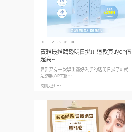
OPT | 2025-01-08
寶雅最推薦透明日拋!! 這款真的CP值
超高~
寶雅又有一款學生黨好入手的透明日拋了!! 就
是這款OPT新⋯
閱讀更多 ->