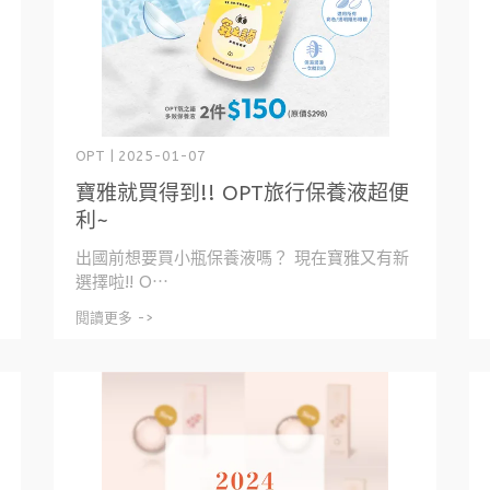
OPT | 2025-01-07
寶雅就買得到!! OPT旅行保養液超便
利~
出國前想要買小瓶保養液嗎？ 現在寶雅又有新
選擇啦!! O⋯
閱讀更多 ->